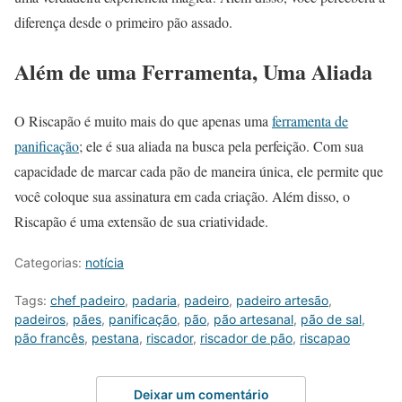
diferença desde o primeiro pão assado.
Além de uma Ferramenta, Uma Aliada
O Riscapão é muito mais do que apenas uma
ferramenta de
panificação
; ele é sua aliada na busca pela perfeição. Com sua
capacidade de marcar cada pão de maneira única, ele permite que
você coloque sua assinatura em cada criação. Além disso, o
Riscapão é uma extensão de sua criatividade.
Categorias:
notícia
Tags:
chef padeiro
,
padaria
,
padeiro
,
padeiro artesão
,
padeiros
,
pães
,
panificação
,
pão
,
pão artesanal
,
pão de sal
,
pão francês
,
pestana
,
riscador
,
riscador de pão
,
riscapao
Deixar um comentário