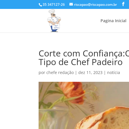
35 347127-26
riscapao@riscapao.com.br
Pagina Inicial
Corte com Confiança:O
Tipo de Chef Padeiro
por
chefe redação
|
dez 11, 2023
|
notícia