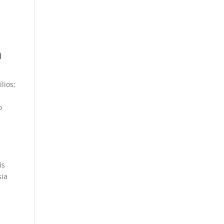
a
lios;
o
is
sia