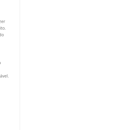
zer
to.
do
a
ável.