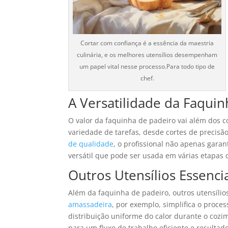
Cortar com confiança é a essência da maestria
culinária, e os melhores utensílios desempenham
um papel vital nesse processo.Para todo tipo de
chef.
A Versatilidade da Faquin
O valor da faquinha de padeiro vai além dos co
variedade de tarefas, desde cortes de precis
de qualidade
, o profissional não apenas gar
versátil que pode ser usada em várias etapas 
Outros Utensílios Essenci
Além da faquinha de padeiro, outros utensíli
amassadeira
, por exemplo, simplifica o proc
distribuição uniforme do calor durante o cozi
para um fluxo de trabalho eficiente e resultad