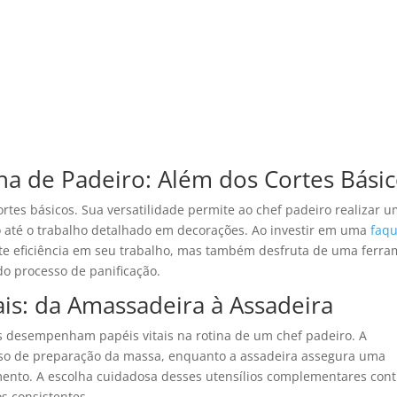
ha de Padeiro: Além dos Cortes Bási
rtes básicos. Sua versatilidade permite ao chef padeiro realizar 
ão até o trabalho detalhado em decorações. Ao investir em uma
faq
ante eficiência em seu trabalho, mas também desfruta de uma ferr
do processo de panificação.
ais: da Amassadeira à Assadeira
os desempenham papéis vitais na rotina de um chef padeiro. A
esso de preparação da massa, enquanto a assadeira assegura uma
mento. A escolha cuidadosa desses utensílios complementares cont
os consistentes.