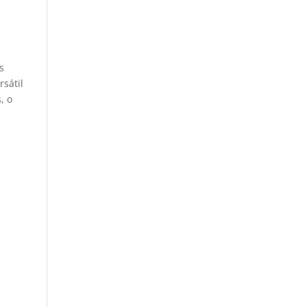
s
sátil
, o