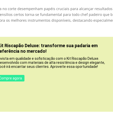
nça no corte desempenham papéis cruciais para alcançar resultados
tensílios certos torna-se fundamental para todo chef padeiro que 
plora os melhores instrumentos disponíveis, destacando especialme
it Riscapão Deluxe: transforme sua padaria em
eferência no mercado!
nvista em qualidade e sofisticação com o Kit Riscapão Deluxe.
esenvolvido com materiais de alta resistência e design elegante,
ocê irá encantar seus clientes. Aproveite essa oportunidade!
Compre agora